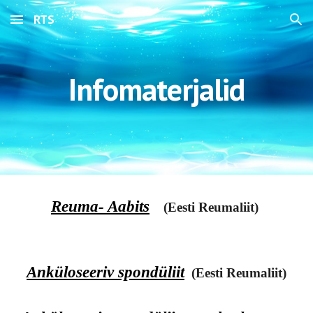
RTS
Skip to main content
Skip to navigation
Infomaterjalid
Reuma- Aabits
(Eesti Reumaliit)
Anküloseeriv spondüliit
(Eesti Reumaliit)